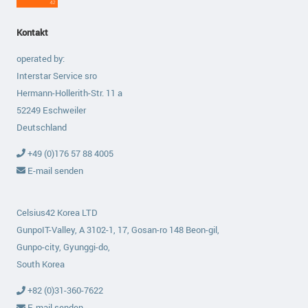
Kontakt
operated by:
Interstar Service sro
Hermann-Hollerith-Str. 11 a
52249 Eschweiler
Deutschland
+49 (0)176 57 88 4005
E-mail senden
Celsius42 Korea LTD
GunpoIT-Valley, A 3102-1, 17, Gosan-ro 148 Beon-gil,
Gunpo-city, Gyunggi-do,
South Korea
+82 (0)31-360-7622
E-mail senden