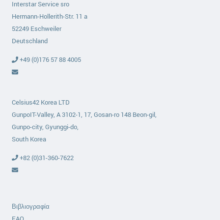
Interstar Service sro
Hermann-Hollerith-Str. 11 a
52249 Eschweiler
Deutschland
+49 (0)176 57 88 4005
Celsius42 Korea LTD
GunpoIT-Valley, A 3102-1, 17, Gosan-ro 148 Beon-gil,
Gunpo-city, Gyunggi-do,
South Korea
+82 (0)31-360-7622
Βιβλιογραφία
FAQ